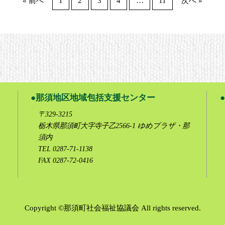
« 前へ
1
2
3
4
…
11
次へ »
那須地区地域包括支援センター
〒329-3215
栃木県那須町大字寺子乙2566-1 ゆめプラザ・那
須内
TEL 0287-71-1138
FAX 0287-72-0416
Copyright ©那須町社会福祉協議会 All rights reserved.