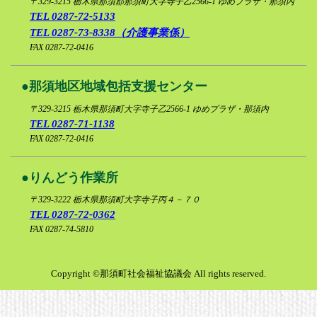
〒329-3215
栃木県那須郡那須町大字寺子乙2566-1 ゆめプラザ・那須内
TEL 0287-72-5133
リンク集
TEL 0287-73-8338（介護事業係）
FAX 0287-72-0416
プライバシ
那須地区地域包括支援センター
〒329-3215
栃木県那須町大字寺子乙2566-1 ゆめプラザ・那須内
TEL 0287-71-1138
FAX 0287-72-0416
りんどう作業所
〒329-3222
栃木県那須町大字寺子丙４－７０
TEL 0287-72-0362
FAX 0287-74-5810
Copyright ©那須町社会福祉協議会 All rights reserved.