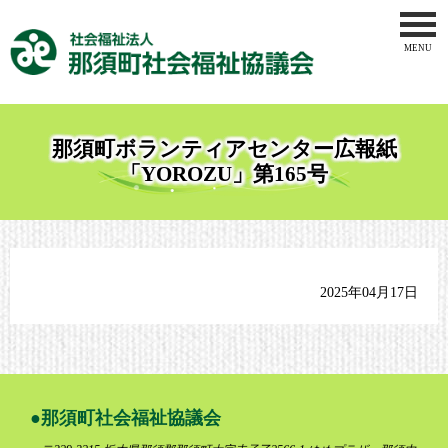
MENU
トップペー
社会福祉協
那須町ボランティアセンター広報紙
地域福祉事
「YOROZU」第165号
ボランティ
介護事業
2025年04月17日
那須地区地
りんどう作
お問合せ
那須町社会福祉協議会
サイトマッ