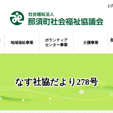
お
会
ボランティア
地域福祉事業
介護事業
センター事業
なす社協だより278号