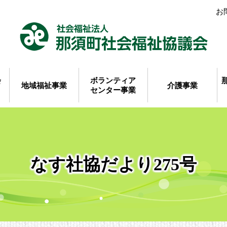
お
会
ボランティア
地域福祉事業
介護事業
センター事業
なす社協だより275号