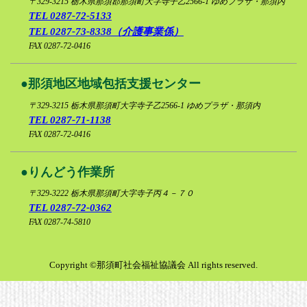
〒329-3215
栃木県那須郡那須町大字寺子乙2566-1 ゆめプラザ・那須内
TEL 0287-72-5133
リンク集
TEL 0287-73-8338（介護事業係）
FAX 0287-72-0416
プライバシ
那須地区地域包括支援センター
〒329-3215
栃木県那須町大字寺子乙2566-1 ゆめプラザ・那須内
TEL 0287-71-1138
FAX 0287-72-0416
りんどう作業所
〒329-3222
栃木県那須町大字寺子丙４－７０
TEL 0287-72-0362
FAX 0287-74-5810
Copyright ©那須町社会福祉協議会 All rights reserved.