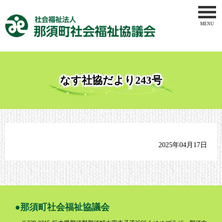
MENU
トップペー
社会福祉協
地域福祉事
なす社協だより243号
ボランティ
介護事業
2025年04月17日
那須地区地
りんどう作
お問合せ
那須町社会福祉協議会
サイトマッ