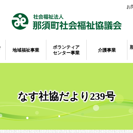
お
会
ボランティア
地域福祉事業
介護事業
センター事業
なす社協だより239号