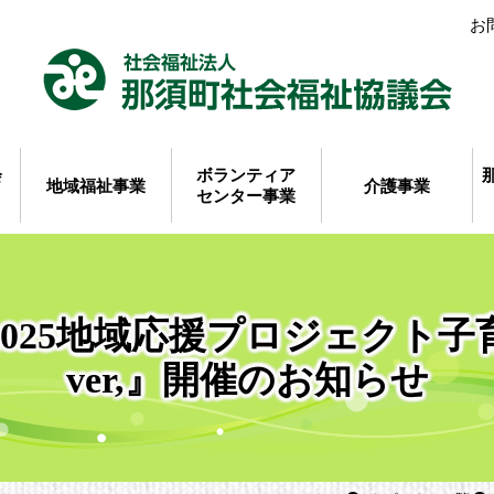
お
会
ボランティア
地域福祉事業
介護事業
センター事業
2025地域応援プロジェクト子
ver,』開催のお知らせ