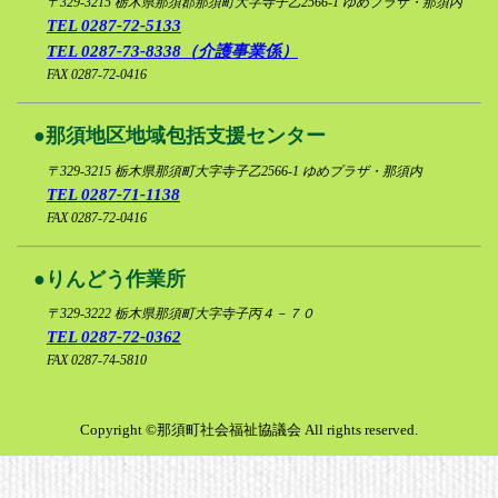
〒329-3215
栃木県那須郡那須町大字寺子乙2566-1 ゆめプラザ・那須内
TEL 0287-72-5133
リンク集
TEL 0287-73-8338（介護事業係）
FAX 0287-72-0416
プライバシ
那須地区地域包括支援センター
〒329-3215
栃木県那須町大字寺子乙2566-1 ゆめプラザ・那須内
TEL 0287-71-1138
FAX 0287-72-0416
りんどう作業所
〒329-3222
栃木県那須町大字寺子丙４－７０
TEL 0287-72-0362
FAX 0287-74-5810
Copyright ©那須町社会福祉協議会 All rights reserved.