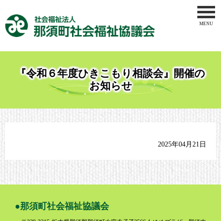
MENU
トップペー
社会福祉協
『令和６年度ひきこもり相談会』開催の
地域福祉事
お知らせ
ボランティ
介護事業
2025年04月21日
那須地区地
りんどう作
お問合せ
那須町社会福祉協議会
サイトマッ