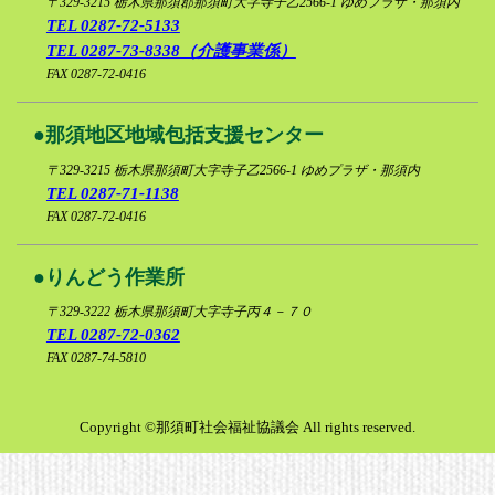
〒329-3215
栃木県那須郡那須町大字寺子乙2566-1 ゆめプラザ・那須内
TEL 0287-72-5133
リンク集
TEL 0287-73-8338（介護事業係）
FAX 0287-72-0416
プライバシ
那須地区地域包括支援センター
〒329-3215
栃木県那須町大字寺子乙2566-1 ゆめプラザ・那須内
TEL 0287-71-1138
FAX 0287-72-0416
りんどう作業所
〒329-3222
栃木県那須町大字寺子丙４－７０
TEL 0287-72-0362
FAX 0287-74-5810
Copyright ©那須町社会福祉協議会 All rights reserved.