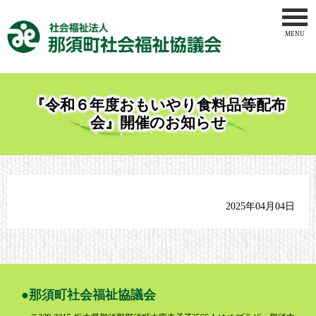
MENU
トップペー
社会福祉協
『令和６年度おもいやり食料品等配布
地域福祉事
会』開催のお知らせ
ボランティ
介護事業
2025年04月04日
那須地区地
りんどう作
お問合せ
那須町社会福祉協議会
サイトマッ