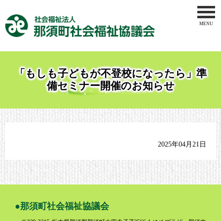
MENU
トップペー
社会福祉協
「もしも子どもが不登校になったら」準
地域福祉事
備セミナー開催のお知らせ
ボランティ
介護事業
2025年04月21日
那須地区地
りんどう作
お問合せ
那須町社会福祉協議会
サイトマッ