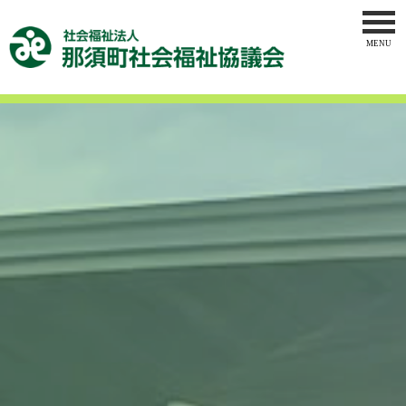
MENU
トップペー
社会福祉協
地域福祉事
ボランティ
介護事業
那須地区地
りんどう作
お問合せ
サイトマッ