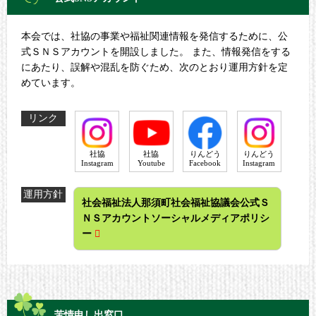
本会では、社協の事業や福祉関連情報を発信するために、公
式ＳＮＳアカウントを開設しました。 また、情報発信をする
にあたり、誤解や混乱を防ぐため、次のとおり運用方針を定
めています。
リンク
社協
社協
りんどう
りんどう
Instagram
Youtube
Facebook
Instagram
運用方針
社会福祉法人那須町社会福祉協議会公式Ｓ
ＮＳアカウントソーシャルメディアポリシ
ー
苦情申し出窓口